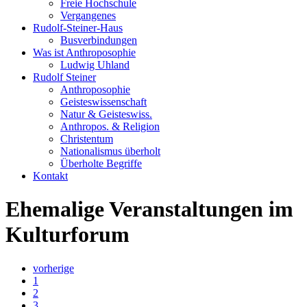
Freie Hochschule
Vergangenes
Rudolf-Steiner-Haus
Busverbindungen
Was ist Anthroposophie
Ludwig Uhland
Rudolf Steiner
Anthroposophie
Geisteswissenschaft
Natur & Geisteswiss.
Anthropos. & Religion
Christentum
Nationalismus überholt
Überholte Begriffe
Kontakt
Ehemalige Veranstaltungen im
Kulturforum
vorherige
1
2
3